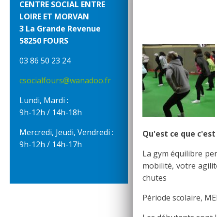
CENTRE SOCIAL ENTRE
LOIRE ET MORVAN
3 La Grande Revenue
58250 FOURS
03 86 50 23 24
csocialfours@wanadoo.fr
Lundi, Mardi :
9h-12h / 14h-18h
Mercredi, Jeudi, Vendredi :
Qu'est ce que c'est
9h-12h / 14h-17h
La gym équilibre per
mobilité, votre agili
chutes
Période scolaire, ME